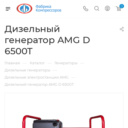
0
Дизельный
генератор AMG D
6500T
—
—
—
Главная
Каталог
Генераторы
—
Дизельные генераторы
—
Дизельные электростанции AMG
Дизельный генератор AMG D 6500T