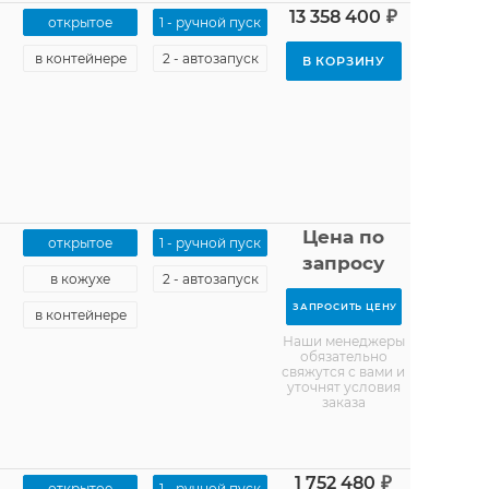
₽
13 358 400
открытое
1 - ручной пуск
в контейнере
2 - автозапуск
В КОРЗИНУ
Цена по
открытое
1 - ручной пуск
запросу
в кожухе
2 - автозапуск
ЗАПРОСИТЬ ЦЕНУ
в контейнере
Наши менеджеры
обязательно
свяжутся с вами и
уточнят условия
заказа
₽
1 752 480
открытое
1 - ручной пуск