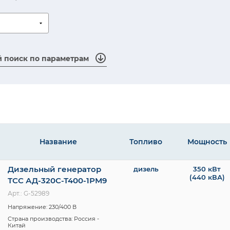
 поиск по параметрам
Название
Топливо
Мощность
Дизельный генератор
дизель
350 кВт
(440 кВА)
максим
ТСС АД-320С-Т400-1РМ9
Арт.: G-52989
Напряжение: 230/400 В
Страна производства: Россия -
Китай