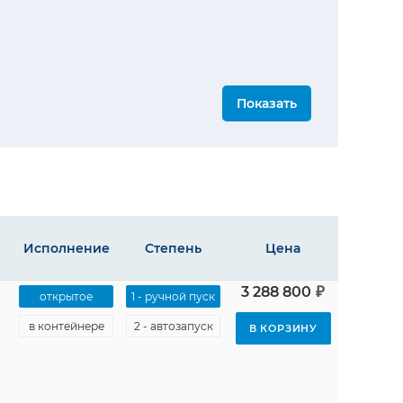
Показать
Исполнение
Степень
Цена
₽
3 288 800
открытое
1 - ручной пуск
альная
автоматизации
в контейнере
2 - автозапуск
В КОРЗИНУ