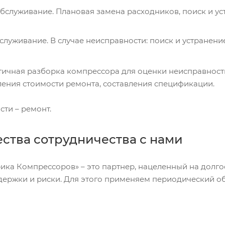
бслуживание. Плановая замена расходников, поиск и ус
луживание. В случае неисправности: поиск и устранение
тичная разборка компрессора для оценки неисправнос
ления стоимости ремонта, составления спецификации.
ти – ремонт.
тва сотрудничества с нами
ка Компрессоров» – это партнер, нацеленный на долго
держки и риски. Для этого применяем периодический о