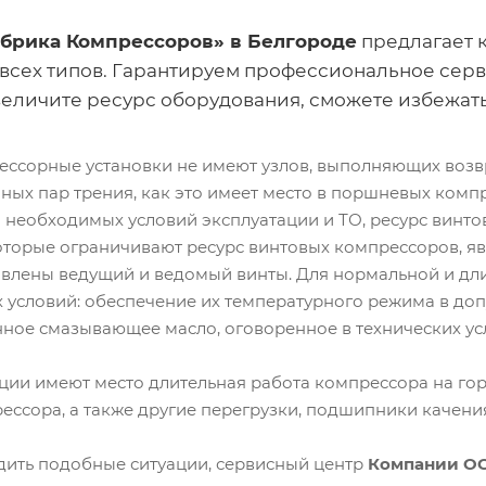
брика Компрессоров» в Белгороде
предлагает 
всех типов. Гарантируем профессиональное сер
величите ресурс оборудования, сможете избежат
ессорные установки не имеют узлов, выполняющих воз
нных пар трения, как это имеет место в поршневых компр
необходимых условий эксплуатации и ТО, ресурс винтов
которые ограничивают ресурс винтовых компрессоров, 
новлены ведущий и ведомый винты. Для нормальной и д
 условий: обеспечение их температурного режима в допу
ное смазывающее масло, оговоренное в технических ус
ации имеют место длительная работа компрессора на гор
ессора, а также другие перегрузки, подшипники качени
ить подобные ситуации, сервисный центр
Компании ОО