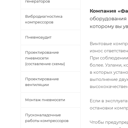
генераторов
Компания «Фа
Вибродиагностика
оборудования 
компрессоров
которому вы у
Пневмоаудит
Винтовые компр
износ ответстве
Проектирование
При соблюдении 
пневмосети
(составление схемы)
более. Узлами, 
в которых уста
выполнение двух
Проектирование
вентиляции
высококачествен
Монтаж пневмосети
Если в эксплуат
остановки компр
Пусконаладочные
работы компрессоров
Чтобы предупред