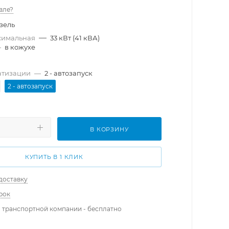
вле?
зель
—
симальная
33 кВт (41 кВА)
—
в кожухе
атизации
—
2 - автозапуск
2 - автозапуск
В КОРЗИНУ
КУПИТЬ В 1 КЛИК
доставку
рок
 транспортной компании - бесплатно