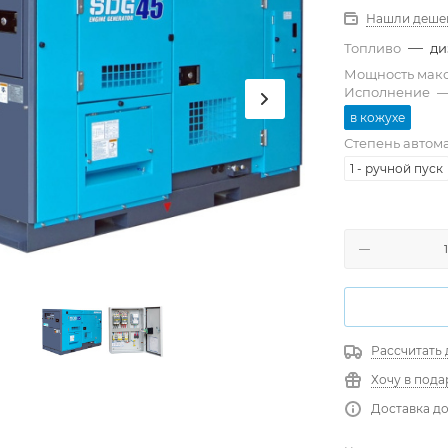
Нашли деше
—
Топливо
ди
Мощность мак
Исполнение
в кожухе
Степень автом
1 - ручной пуск
Рассчитать 
Хочу в пода
Доставка до