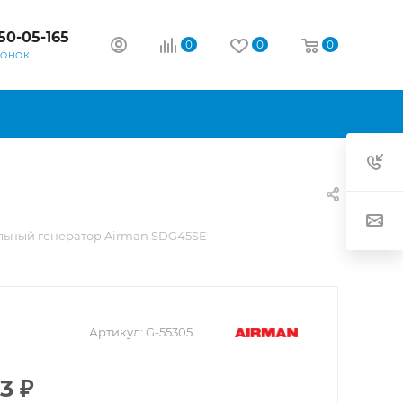
50-05-165
0
0
0
ВОНОК
льный генератор Airman SDG45SE
Артикул:
G-55305
23
₽