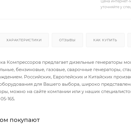
Цена интернет-м
уточняйте у сп
ХАРАКТЕРИСТИКИ
ОТЗЫВЫ
КАК КУПИТЬ
а Компрессоров предлагает дизельные генераторы мощн
льные, бензиновые, газовые, сварочные генераторы, ст
ждением. Российских, Европейских и Китайских произ
оборудования для Вашего выбора, широко представлена
торы, можно на сайте компании или у наших специалис
05-165.
ром покупают