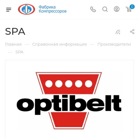
0
SPA
—
—
Главная
Справочная информация
Производители
—
SPA