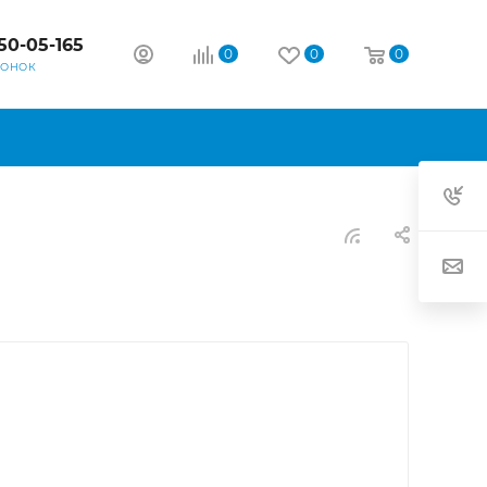
50-05-165
0
0
0
ВОНОК