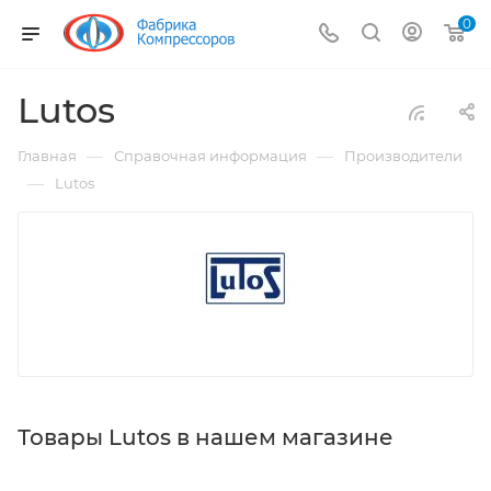
0
Lutos
—
—
Главная
Справочная информация
Производители
—
Lutos
Товары Lutos в нашем магазине