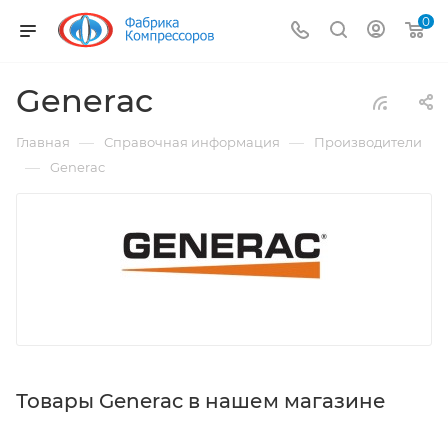
0
Generac
—
—
Главная
Справочная информация
Производители
—
Generac
Товары Generac в нашем магазине