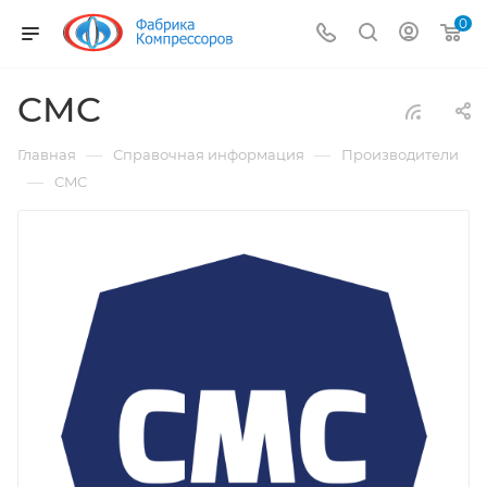
0
CMC
—
—
Главная
Справочная информация
Производители
—
CMC