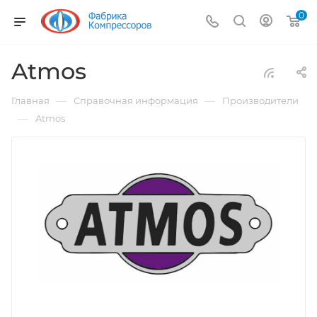
0
Atmos
—
—
Главная
Справочная информация
Производители
—
Atmos