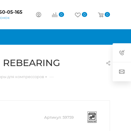
50-05-165
0
0
0
ВОНОК
N REBEARING
—
оры для компрессоров
Артикул:
59759