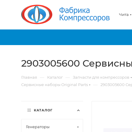
Чита
2903005600 Сервисн
—
—
Главная
Каталог
Запчасти для компрессоров
—
Сервисные наборы Original Parts
2903005600 Се
КАТАЛОГ
Генераторы