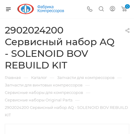
0
2902024200
Сервисный набор AQ
- SOLENOID BOV
REBUILD KIT
—
—
—
Главная
Каталог
Запчасти для компрессоров
—
Запчасти для винтовых компрессоров
—
Сервисные наборы для компрессоров
—
Сервисные наборы Original Parts
2902024200 Сервисный набор AQ - SOLENOID BOV REBUILD
KIT