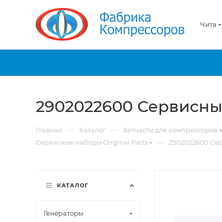
Чита
2902022600 Сервисны
—
—
Главная
Каталог
Запчасти для компрессоров
—
Сервисные наборы Original Parts
2902022600 Се
КАТАЛОГ
Генераторы