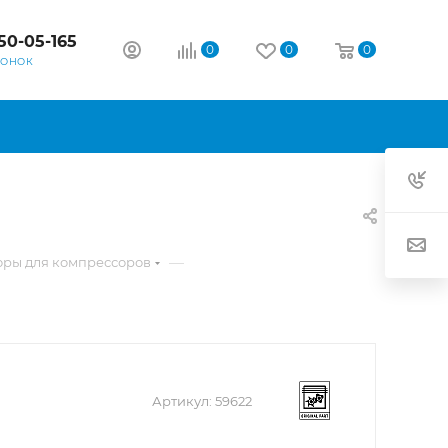
50-05-165
0
0
0
ВОНОК
—
оры для компрессоров
Артикул:
59622