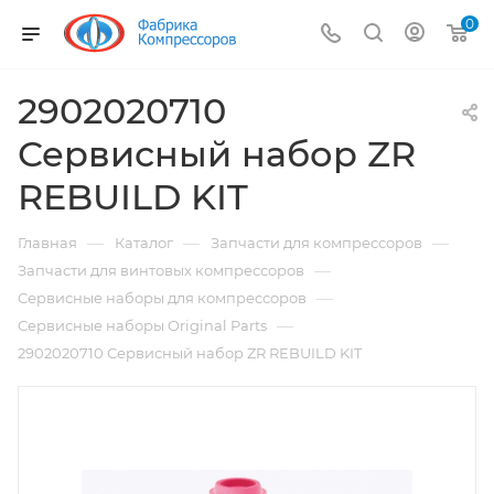
0
2902020710
Сервисный набор ZR
REBUILD KIT
—
—
—
Главная
Каталог
Запчасти для компрессоров
—
Запчасти для винтовых компрессоров
—
Сервисные наборы для компрессоров
—
Сервисные наборы Original Parts
2902020710 Сервисный набор ZR REBUILD KIT