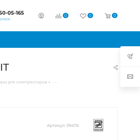
50-05-165
0
0
0
ВОНОК
IT
—
оры для компрессоров
Артикул:
59476