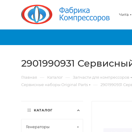
Чита
2901990931 Сервисны
—
—
Главная
Каталог
Запчасти для компрессоров
—
Сервисные наборы Original Parts
2901990931 Се
КАТАЛОГ
Генераторы