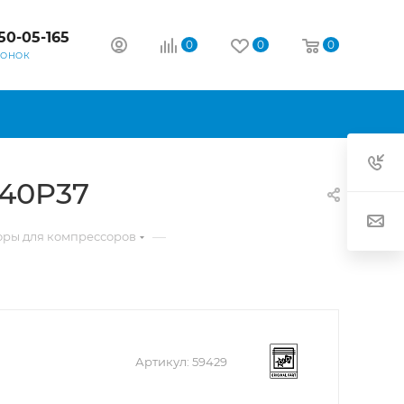
50-05-165
0
0
0
ВОНОК
 40P37
—
оры для компрессоров
Артикул:
59429