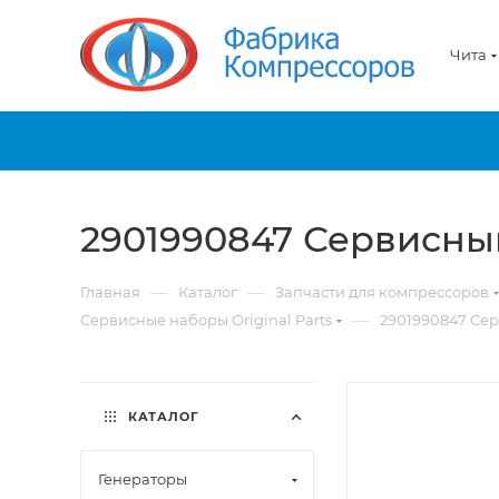
Чита
2901990847 Сервисны
—
—
Главная
Каталог
Запчасти для компрессоров
—
Сервисные наборы Original Parts
2901990847 Сер
КАТАЛОГ
Генераторы