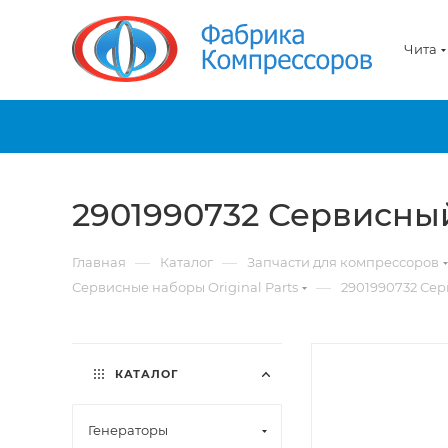
Чита
2901990732 Сервисный
—
—
Главная
Каталог
Запчасти для компрессоров
—
Сервисные наборы Original Parts
2901990732 Сер
КАТАЛОГ
Генераторы