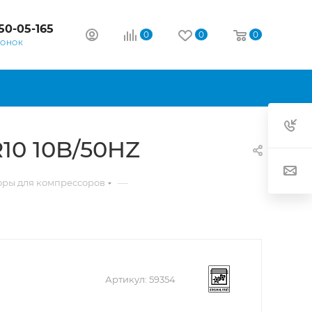
50-05-165
0
0
0
ВОНОК
10 10B/50HZ
—
оры для компрессоров
Артикул:
59354