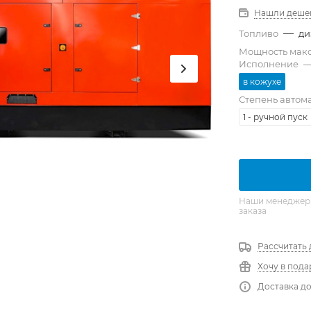
Нашли деше
—
Топливо
ди
Мощность мак
Исполнение
в кожухе
Степень автом
1 - ручной пуск
Наши менеджеры 
заказа
Рассчитать 
Хочу в пода
Доставка до