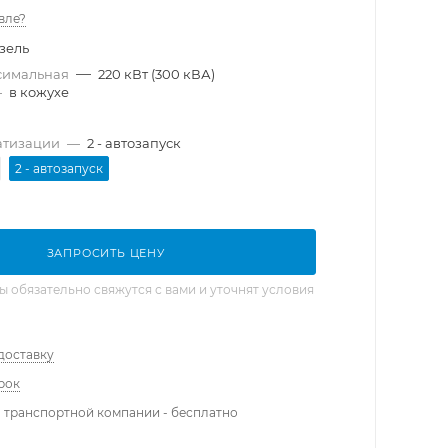
вле?
зель
—
симальная
220 кВт (300 кВА)
—
в кожухе
атизации
—
2 - автозапуск
2 - автозапуск
ЗАПРОСИТЬ ЦЕНУ
обязательно свяжутся с вами и уточнят условия
доставку
рок
 транспортной компании - бесплатно