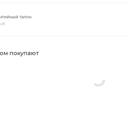
нтийный талон
 кб
ром покупают