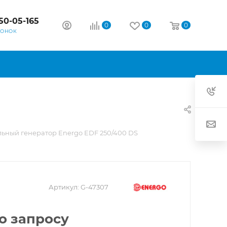
50-05-165
0
0
0
ВОНОК
ьный генератор Energo EDF 250/400 DS
Артикул:
G-47307
о запросу