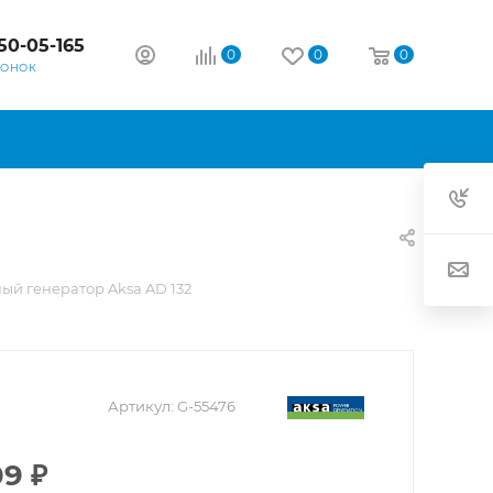
50-05-165
0
0
0
ВОНОК
ый генератор Aksa AD 132
Артикул:
G-55476
09
₽