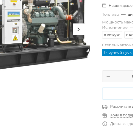
Нашли деше
—
Топливо
ди
Мощность мак
Исполнение
в кожухе
в к
Степень автом
1 - ручной пуск
Рассчитать 
Хочу в пода
Доставка до