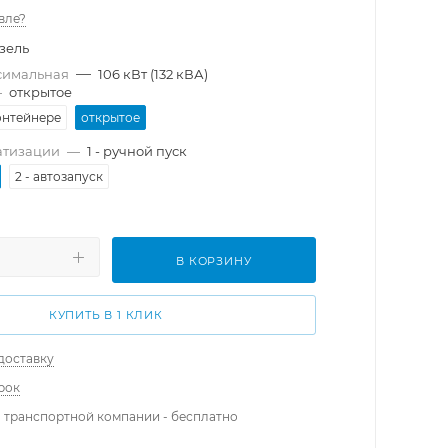
вле?
зель
—
симальная
106 кВт (132 кВА)
—
открытое
онтейнере
открытое
атизации
—
1 - ручной пуск
2 - автозапуск
В КОРЗИНУ
КУПИТЬ В 1 КЛИК
доставку
рок
 транспортной компании - бесплатно