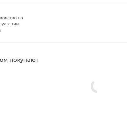
водство по
луатации
б
ром покупают